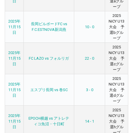
日
選aグル
ープ
2025
2025年
NiCY U13
長岡ビルボードFC vs
11月15
10 - 0
大会 予
F.C.ESTNOVA新潟燕
日
選bグル
ープ
2025
2025年
NiCY U13
11月15
FC LAZO vs フォルリガ
22 - 0
大会 予
日
選cグル
ープ
2025
2025年
NiCY U13
11月15
エスプリ長岡 vs 巻SC
3 - 0
大会 予
日
選dグル
ープ
2025
2025年
NiCY U13
EPOCH横越 vs アトレテ
11月15
14 - 1
大会 予
ィコ魚沼・十日町
日
選hグル
ープ