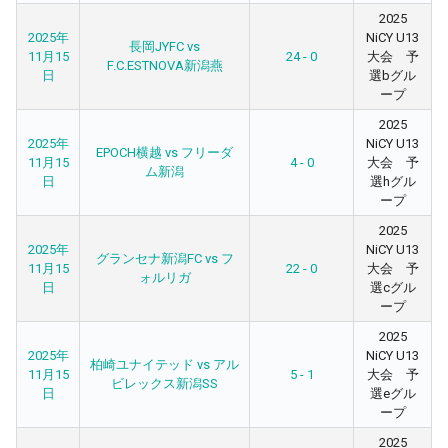
2025
2025年
NiCY U13
長岡JYFC vs
11月15
24 - 0
大会 予
F.C.ESTNOVA新潟燕
日
選bグル
ープ
2025
2025年
NiCY U13
EPOCH横越 vs フリーダ
11月15
4 - 0
大会 予
ム新潟
日
選hグル
ープ
2025
2025年
NiCY U13
グランセナ新潟FC vs フ
11月15
22 - 0
大会 予
ォルリガ
日
選cグル
ープ
2025
2025年
NiCY U13
柏崎ユナイテッド vs アル
11月15
5 - 1
大会 予
ビレックス新潟SS
日
選eグル
ープ
2025