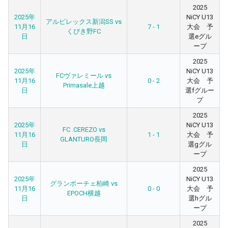
2025
2025年
NiCY U13
アルビレックス新潟SS vs
11月16
7 - 1
大会 予
くびき野FC
日
選eグル
ープ
2025
2025年
NiCY U13
FCヴァレミール vs
11月16
0 - 2
大会 予
Primasale上越
日
選fグルー
プ
2025
2025年
NiCY U13
FC .CEREZO vs
11月16
1 - 1
大会 予
GLANTURO長岡
日
選gグル
ープ
2025
2025年
NiCY U13
グランボーチェ柏崎 vs
11月16
0 - 0
大会 予
EPOCH横越
日
選hグル
ープ
2025