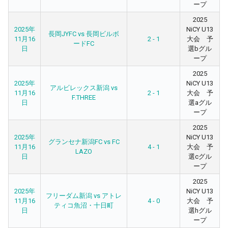
ープ
2025
2025年
NiCY U13
長岡JYFC vs 長岡ビルボ
11月16
2 - 1
大会 予
ードFC
日
選bグル
ープ
2025
2025年
NiCY U13
アルビレックス新潟 vs
11月16
2 - 1
大会 予
F.THREE
日
選aグル
ープ
2025
2025年
NiCY U13
グランセナ新潟FC vs FC
11月16
4 - 1
大会 予
LAZO
日
選cグル
ープ
2025
2025年
NiCY U13
フリーダム新潟 vs アトレ
11月16
4 - 0
大会 予
ティコ魚沼・十日町
日
選hグル
ープ