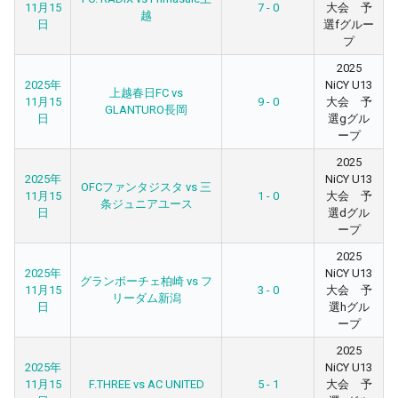
11月15
7 - 0
大会 予
越
日
選fグルー
プ
2025
2025年
NiCY U13
上越春日FC vs
11月15
9 - 0
大会 予
GLANTURO長岡
日
選gグル
ープ
2025
2025年
NiCY U13
OFCファンタジスタ vs 三
11月15
1 - 0
大会 予
条ジュニアユース
日
選dグル
ープ
2025
2025年
NiCY U13
グランボーチェ柏崎 vs フ
11月15
3 - 0
大会 予
リーダム新潟
日
選hグル
ープ
2025
2025年
NiCY U13
11月15
F.THREE vs AC UNITED
5 - 1
大会 予