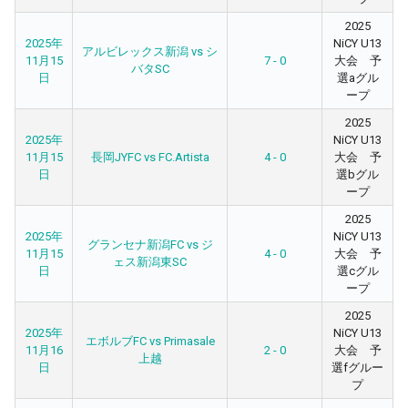
2025
2025年
NiCY U13
アルビレックス新潟 vs シ
11月15
7 - 0
大会 予
バタSC
日
選aグル
ープ
2025
2025年
NiCY U13
11月15
長岡JYFC vs FC.Artista
4 - 0
大会 予
日
選bグル
ープ
2025
2025年
NiCY U13
グランセナ新潟FC vs ジ
11月15
4 - 0
大会 予
ェス新潟東SC
日
選cグル
ープ
2025
2025年
NiCY U13
エボルブFC vs Primasale
11月16
2 - 0
大会 予
上越
日
選fグルー
プ