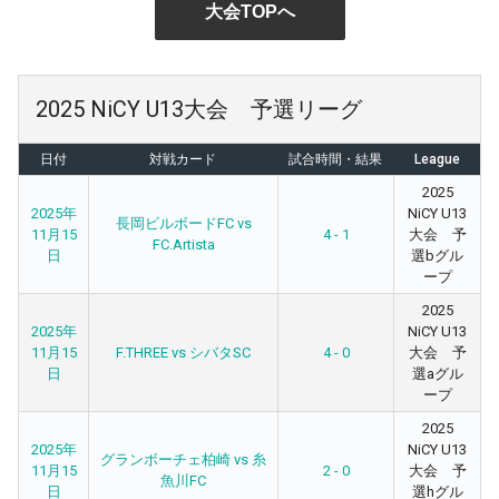
大会TOPへ
2025 NiCY U13大会 予選リーグ
日付
対戦カード
試合時間・結果
League
2025
2025年
NiCY U13
長岡ビルボードFC vs
11月15
4 - 1
大会 予
FC.Artista
日
選bグル
ープ
2025
2025年
NiCY U13
11月15
F.THREE vs シバタSC
4 - 0
大会 予
日
選aグル
ープ
2025
2025年
NiCY U13
グランボーチェ柏崎 vs 糸
11月15
2 - 0
大会 予
魚川FC
日
選hグル