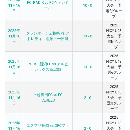
FC. RADIX vs FCヴァレミ
11月16
10 - 0
大会 予
ール
日
選fグルー
プ
2025
2025年
NiCY U13
グランボーチェ柏崎 vs ア
11月16
13 - 0
大会 予
トレティコ魚沼・十日町
日
選hグル
ープ
2025
2025年
NiCY U13
ROUSE新潟FC vs アルビ
11月16
13 - 0
大会 予
レックス新潟SS
日
選eグル
ープ
2025
2025年
NiCY U13
上越春日FC vs FC
11月16
2 - 0
大会 予
.CEREZO
日
選gグル
ープ
2025
2025年
NiCY U13
エスプリ長岡 vs OFCファ
11月16
2 - 0
大会 予