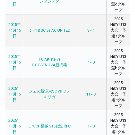
ンタジスタ
日
選dグル
ープ
2025
2025年
NiCY U13
11月16
シバタSC vs AC UNITED
3 - 1
大会 予
日
選aグル
ープ
2025
2025年
NiCY U13
FC.Artista vs
11月16
4 - 0
大会 予
F.C.ESTNOVA新潟燕
日
選bグル
ープ
2025
2025年
NiCY U13
ジェス新潟東SC vs フォ
11月16
11 - 0
大会 予
ルリガ
日
選cグル
ープ
2025
2025年
NiCY U13
11月16
EPOCH横越 vs 糸魚川FC
1 - 0
大会 予
日
選hグル