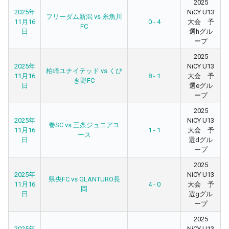
2025
2025年
NiCY U13
フリーダム新潟 vs 糸魚川
11月16
0 - 4
大会 予
FC
日
選hグル
ープ
2025
2025年
NiCY U13
柏崎ユナイテッド vs くび
11月16
8 - 1
大会 予
き野FC
日
選eグル
ープ
2025
2025年
NiCY U13
巻SC vs 三条ジュニアユ
11月16
1 - 1
大会 予
ース
日
選dグル
ープ
2025
2025年
NiCY U13
県央FC vs GLANTURO長
11月16
4 - 0
大会 予
岡
日
選gグル
ープ
2025
2025年
NiCY U13