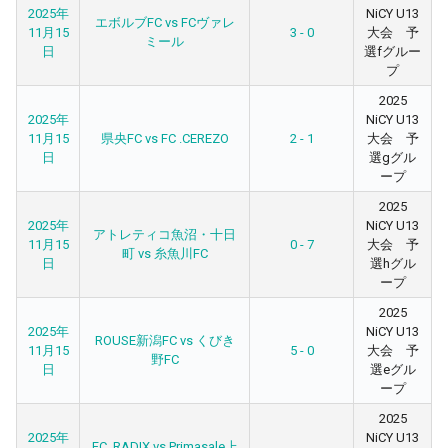
2025年
NiCY U13
エボルブFC vs FCヴァレ
11月15
3 - 0
大会 予
ミール
日
選fグルー
プ
2025
2025年
NiCY U13
11月15
県央FC vs FC .CEREZO
2 - 1
大会 予
日
選gグル
ープ
2025
2025年
NiCY U13
アトレティコ魚沼・十日
11月15
0 - 7
大会 予
町 vs 糸魚川FC
日
選hグル
ープ
2025
2025年
NiCY U13
ROUSE新潟FC vs くびき
11月15
5 - 0
大会 予
野FC
日
選eグル
ープ
2025
2025年
NiCY U13
FC. RADIX vs Primasale上