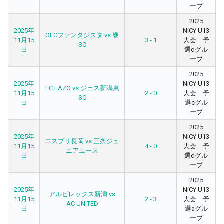
ープ
2025
2025年
NiCY U13
OFCファンタジスタ vs 巻
11月15
3 - 1
大会 予
SC
日
選dグル
ープ
2025
2025年
NiCY U13
FC LAZO vs ジェス新潟東
11月15
2 - 0
大会 予
SC
日
選cグル
ープ
2025
2025年
NiCY U13
エスプリ長岡 vs 三条ジュ
11月15
4 - 0
大会 予
ニアユース
日
選dグル
ープ
2025
2025年
NiCY U13
アルビレックス新潟 vs
11月15
2 - 3
大会 予
AC UNITED
日
選aグル
ープ