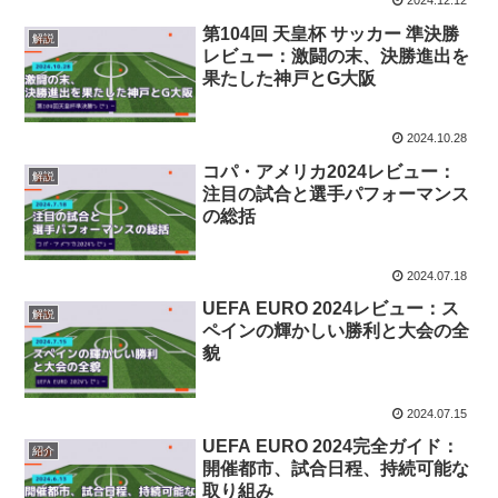
2024.12.12
第104回 天皇杯 サッカー 準決勝
解説
レビュー：激闘の末、決勝進出を
果たした神戸とG大阪
2024.10.28
コパ・アメリカ2024レビュー：
解説
注目の試合と選手パフォーマンス
の総括
2024.07.18
UEFA EURO 2024レビュー：ス
解説
ペインの輝かしい勝利と大会の全
貌
2024.07.15
UEFA EURO 2024完全ガイド：
紹介
開催都市、試合日程、持続可能な
取り組み