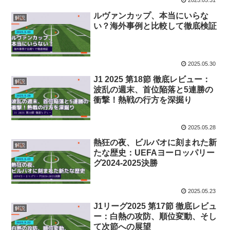
2025.05.31
ルヴァンカップ、本当にいらな
解説
い？海外事例と比較して徹底検証
2025.05.30
J1 2025 第18節 徹底レビュー：
解説
波乱の週末、首位陥落と5連勝の
衝撃！熱戦の行方を深掘り
2025.05.28
熱狂の夜、ビルバオに刻まれた新
解説
たな歴史：UEFAヨーロッパリー
グ2024-2025決勝
2025.05.23
J1リーグ2025 第17節 徹底レビュ
解説
ー：白熱の攻防、順位変動、そし
て次節への展望