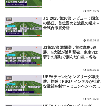
2025.05.22
J１ 2025 第16節 レビュー：国立
解説
の熱狂、首位固めと波乱の週末 –
全試合徹底分析
2025.05.16
J1第15節 激闘譜：首位鹿島5連
解説
勝、G大阪が浦和撃破、東京Vは
若手の躍動で掴んだ白星 – 各地の
熱戦と順位変動を徹底分析
2025.05.11
UEFAチャンピオンズリーグ準決
解説
勝、炸裂！PSGとインテルが壮絶
な激闘を制す – ミュンヘンへの
道、女神の微笑みと涙の全物語！
2025.05.09